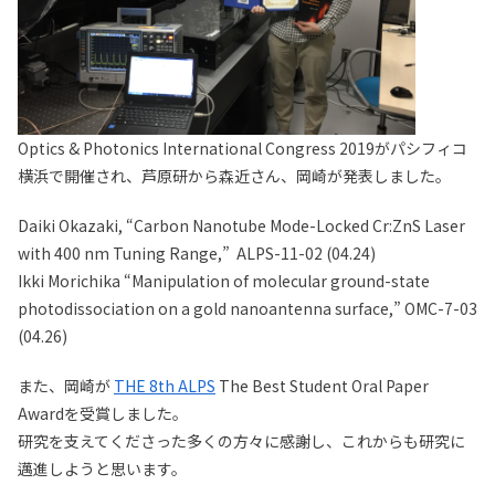
Optics & Photonics International Congress 2019がパシフィコ
横浜で開催され、芦原研から森近さん、岡崎が発表しました。
Daiki Okazaki, “Carbon Nanotube Mode-Locked Cr:ZnS Laser
with 400 nm Tuning Range,” ALPS-11-02 (04.24)
Ikki Morichika “Manipulation of molecular ground-state
photodissociation on a gold nanoantenna surface,” OMC-7-03
(04.26)
また、岡崎が
THE 8th ALPS
The Best Student Oral Paper
Awardを受賞しました。
研究を支えてくださった多くの方々に感謝し、これからも研究に
邁進しようと思います。