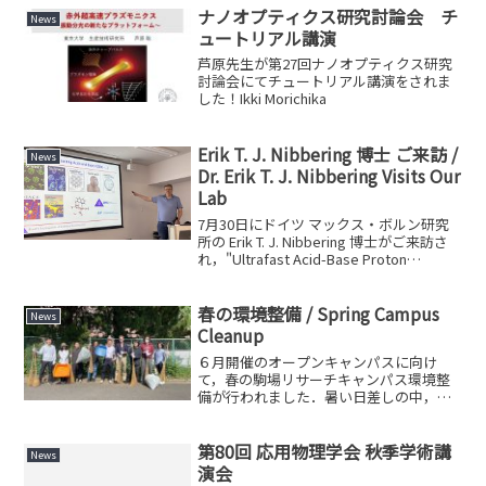
ナノオプティクス研究討論会 チ
News
ュートリアル講演
芦原先生が第27回ナノオプティクス研究
討論会にてチュートリアル講演をされま
した！Ikki Morichika
Erik T. J. Nibbering 博士 ご来訪 /
News
Dr. Erik T. J. Nibbering Visits Our
Lab
7月30日にドイツ マックス・ボルン研究
所の Erik T. J. Nibbering 博士がご来訪さ
れ，"Ultrafast Acid-Base Proton
Exchange Reaction Dynamics Probed
with ...
春の環境整備 / Spring Campus
News
Cleanup
６月開催のオープンキャンパスに向け
て，春の駒場リサーチキャンパス環境整
備が行われました．暑い日差しの中，ド
クダミやノゲシなど元気に育った雑草を
みんなで草取り．参加された皆さま，お
疲れさまでした！A spring campus
第80回 応用物理学会 秋季学術講
News
cleanup...
演会