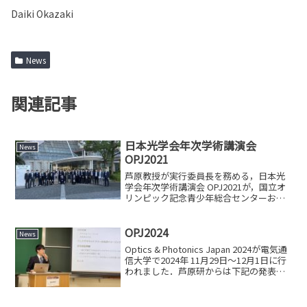
Daiki Okazaki
News
関連記事
日本光学会年次学術講演会
News
OPJ2021
芦原教授が実行委員長を務める，日本光
学会年次学術講演会 OPJ2021が，国立オ
リンピック記念青少年総合センターおよ
びオンラインでのハイブリッド形式で開
催されました． 芦原研からは，以下の4
件の一般講演を行いました．岡崎 大樹
OPJ2024
News
「分子の指紋を...
Optics & Photonics Japan 2024が電気通
信大学で2024年 11月29日～12月1日に行
われました．芦原研からは下記の発表を
おこないました．伊知地 直樹 “プラズモ
ニックナノロッド構造とナノスリット構
造における増強...