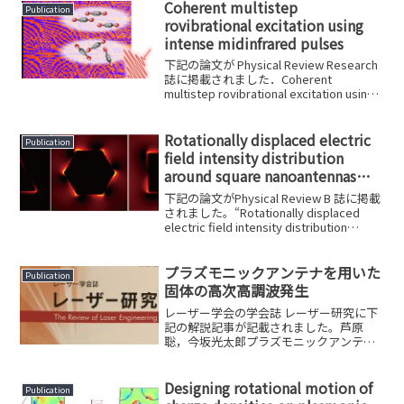
Coherent multistep
Publication
rovibrational excitation using
intense midinfrared pulses
下記の論文が Physical Review Research
誌に掲載されました．Coherent
multistep rovibrational excitation using
intense midinfrared pulsesHi...
Rotationally displaced electric
Publication
field intensity distribution
around square nanoantennas
induced by circularly polarized
下記の論文がPhysical Review B 誌に掲載
light
されました。“Rotationally displaced
electric field intensity distribution
around square nanoantenn...
プラズモニックアンテナを用いた
Publication
固体の高次高調波発生
レーザー学会の学会誌 レーザー研究に下
記の解説記事が記載されました。芦原
聡，今坂光太郎プラズモニックアンテナ
を用いた固体の高次高調波発生レーザー
研究「新たな展開を見せる高次高調波発
生」Vol. 48(4), pp. 174-178 (202...
Designing rotational motion of
Publication