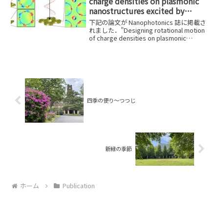
charge densities on plasmonic
nanostructures excited by
circularly polarized light
下記の論文が Nanophotonics 誌に掲載さ
れました．"Designing rotational motion
of charge densities on plasmonic
nanostructures excited by c...
四季の便り〜つつじ
新緑の季節
ホーム
Publication