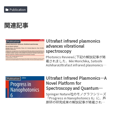
Publication
関連記事
Ultrafast infrared plasmonics
Publication
advances vibrational
spectroscopy
Photonics Reviewに下記の解説記事が掲
載されました．Ikki Morichika, Satoshi
AshiharaUltrafast infrared plasmonics
advances vibrational spec...
Ultrafast Infrared Plasmonics—A
Publication
Novel Platform for
Spectroscopy and Quantum
Control
Springer Nature社のモノグラフシリーズ
「Progress in Nanophotonics 6」に、芦
原研の研究成果の解説記事が掲載されま
した。是非チェックしてみてください！
S. Ashihara and I. Morichi...