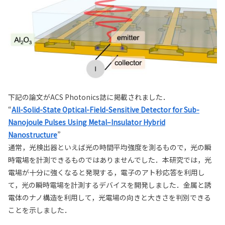
下記の論文がACS Photonics誌に掲載されました．
“
All-Solid-State Optical-Field-Sensitive Detector for Sub-
Nanojoule Pulses Using Metal–Insulator Hybrid
Nanostructure
”
通常，光検出器といえば光の時間平均強度を測るもので，光の瞬
時電場を計測できるものではありませんでした．本研究では，光
電場が十分に強くなると発現する，電子のアト秒応答を利用し
て，光の瞬時電場を計測するデバイスを開発しました．金属と誘
電体のナノ構造を利用して，光電場の向きと大きさを判別できる
ことを示しました．