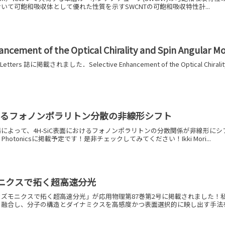
いて可飽和吸収体として優れた性質を示すSWCNTの可飽和吸収特性計...
ancement of the Optical Chirality and Spin Angular 
ers 誌に掲載されました．Selective Enhancement of the Optical Chirality an
おけるフォノンポラリトン分散の非線形シフト
によって、4H-SiC表面におけるフォノンポラリトンの分散関係が非線形に
Photonicsに掲載予定です！是非チェックしてみてください！Ikki Mori...
ニクスで拓く超高速分光
ズモニクスで拓く超高速分光」が応用物理第87巻第2号に掲載されました！
融合し、分子の構造とダイナミクスを高感度かつ表面選択的に映し出す手法を開