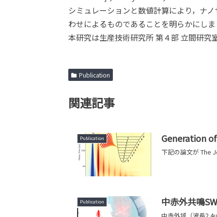
シミュレーションと数値計算により，ナノ
わせによるものであることを明らかにしま
本研究は生産技術研究所 第４部 立間研究
Publication
関連記事
Generation of
Publication
下記の論文が The Journ
中赤外共鳴S
Publication
中赤外域（波長2.4