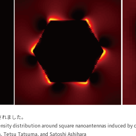
掲載されました。
tensity distribution around square nanoantennas induced by ci
ka, Tetsu Tatsuma, and Satoshi Ashihara