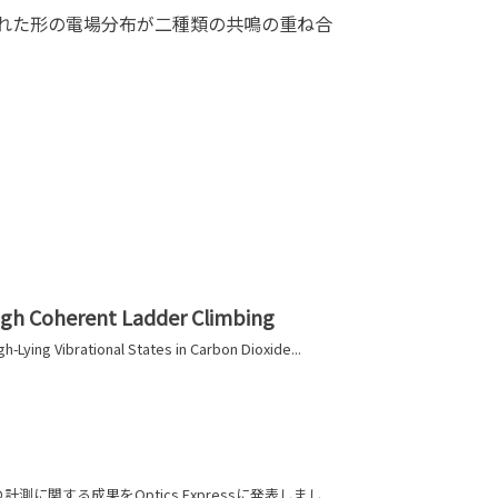
れた形の電場分布が二種類の共鳴の重ね合
ough Coherent Ladder Climbing
g Vibrational States in Carbon Dioxide...
に関する成果をOptics Expressに発表しまし