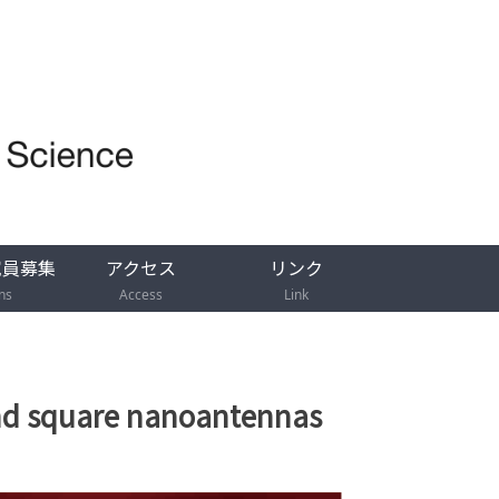
究員募集
アクセス
リンク
ns
Access
Link
round square nanoantennas