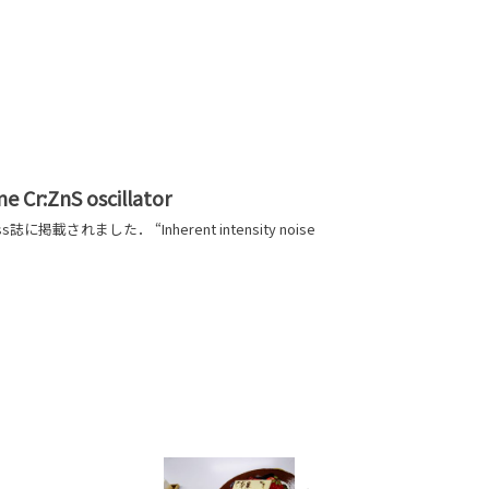
ne Cr:ZnS oscillator
ました． “Inherent intensity noise