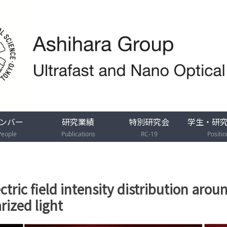
ンバー
研究業績
特別研究会
学生・研
People
Publications
RC-19
Positio
ectric field intensity distribution a
rized light