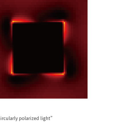
rcularly polarized light”