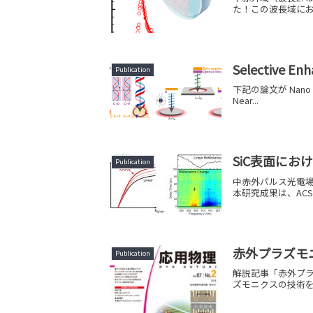
た！この波長域にお
Selective Enh
Publication
下記の論文が Nano Lett
Near...
SiC表面に
Publication
中赤外パルス光電場
本研究成果は、ACS 
赤外プラズモ
Publication
解説記事「赤外プラ
ズモニクスの技術を