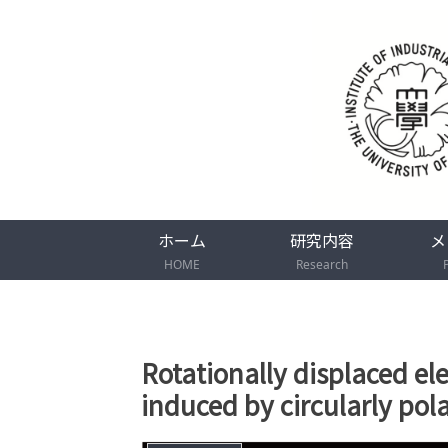
ホーム
研究内容
メ
HOME
Research
Rotationally displaced el
induced by circularly pola