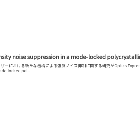
nsity noise suppression in a mode-locked polycrystalli
における新たな機構による強度ノイズ抑制に関する研究がOptics Express誌に掲載され
ode-locked pol...