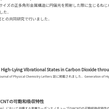
サイズの正多角形金属構造に円偏光を照射した際に生じるねじ
した．
室との共同研究で行いました．
 High-Lying Vibrational States in Carbon Dioxide thr
al of Physical Chemistry Letters 誌に掲載されました．Generation of High-Lyin
WCNTの可飽和吸収特性
um）において共鳴する単層カーボンナノチューブ(SWCNT)の可飽和吸収特性の計測