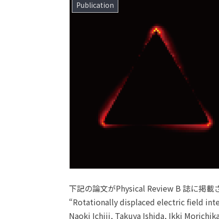
Publication
下記の論文がPhysical Review B 誌に
“Rotationally displaced electric field in
Naoki Ichiji, Takuya Ishida, Ikki Morichi